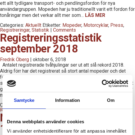
ett allt tydligare transport- och pendlingsfordon för nya
användargruppen. Mopeden har ju traditionellt varit ett fordon för
tonåringar men det verkar allt mer som…
LÄS MER
Categories:
Aktuellt
Etiketter:
Mopeder
,
Motorcyklar
,
Press
,
Registreringar
,
Statistik
|
Comments
Registreringsstatistik
september 2018
Fredrik Öberg
|
oktober 6, 2018
Antalet registrerade tvåhjulingar ser ut att slå rekord 2018.
Aldrig förr har det registrerat så stort antal mopeder och det
före säsongen är slut. Medan antalet nyregistreringar ligger
stabilt kring de föregående årens siffror vid denna tiden på året
går antalet mopeder från klarhet till klarhet. Uppgången kommer
med all säkerhet kunna förklaras av…
LÄS MER
Samtycke
Information
Om
Categories:
Aktuellt
Etiketter:
Mopeder
,
Motorcyklar
,
Press
,
Registreringar
,
Statistik
|
Comments
Ny märkning av drivmedel
Denna webbplats använder cookies
12 oktober
Vi använder enhetsidentifierare för att anpassa innehållet