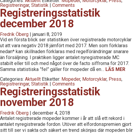
Categories:
Aktuellt
Etiketter:
Mopeder
,
Motorcyklar
,
Press
,
Registreringar
,
Statistik
|
Comments
Registreringsstatistik
december 2018
Fredrik Öberg
|
januari 8, 2019
Vid en första blick ser statistiken över registrerade motorcyklar
ut att vara negativ 2018 jämfört med 2017. Men som förklaras
nedan* kan skillnaden förklaras med regelförändringar snarare
än försäljning. I praktiken ligger antalet nyregistrerade MC
stabilt eller till och med något över de facto siffrorna för 2017.
Samma statistiska ”fel” gäller för mopeder då en…
LÄS MER
Categories:
Aktuellt
Etiketter:
Mopeder
,
Motorcyklar
,
Press
,
Registreringar
,
Statistik
|
Comments
Registreringsstatistik
november 2018
Fredrik Öberg
|
december 4, 2018
Antalet registrerade mopeder kommer i år att slå ett rekord i
antalet nyregistrerade fordon. Utöver att elfordonspremien gjort
sitt till ser vi sakta och säkert en trend skönjas där mopeden blir