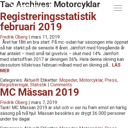
Tag Archives: Motorcyklar
Registreringsstatistik
februari 2019
Fredrik Öberg
|
mars 11, 2019
Året har fått en bra start. På mc-sidan har säsongen inte öppnat
så här starkt på de senaste 8 åren. Jämfört med föregående år
har antalet – med små tal givetvis – ökat med 14%. Jämfört
med startsiffran 2017 är ökningen 36%. Hela denna ökning kan
dessutom tillskrivas februari månad med en ökning på…
LÄS
MER
Categories:
Aktuellt
Etiketter:
Mopeder
,
Motorcyklar
,
Press
,
Registreringar
,
Statistik
|
Comments
MC Mässan 2019
Fredrik Öberg
|
mars 7, 2019
Tack! MC Mässan 2019 är slut och vi ser nu fram emot en härlig
säsong på två hjul. Mässan besöktes av drygt 36 000 personer
under tre dagar.