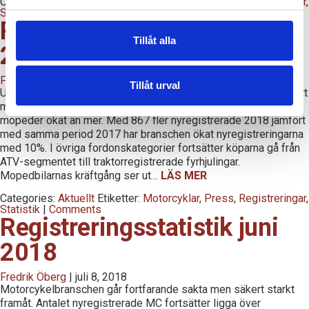
Categories:
Aktuellt
Etiketter:
Motorcyklar
,
Press
,
Registreringar
,
Statistik
|
Comments
Registreringsstatistik juli
Tillåt alla
2018
Fredrik Öberg
|
augusti 14, 2018
Tillåt urval
Under året till och med juli har 522 fler MC nyregistrerats jämfört
med samma period 2017. Samtidigt har antalet registrerade
mopeder ökat än mer. Med 867 fler nyregistrerade 2018 jämfört
med samma period 2017 har branschen ökat nyregistreringarna
med 10%. I övriga fordonskategorier fortsätter köparna gå från
ATV-segmentet till traktorregistrerade fyrhjulingar.
Mopedbilarnas kräftgång ser ut…
LÄS MER
Categories:
Aktuellt
Etiketter:
Motorcyklar
,
Press
,
Registreringar
,
Statistik
|
Comments
Registreringsstatistik juni
2018
Fredrik Öberg
|
juli 8, 2018
Motorcykelbranschen går fortfarande sakta men säkert starkt
framåt. Antalet nyregistrerade MC fortsätter ligga över