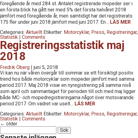
föregående år med 284 st. Antalet registrerade mopeder ser i
en första blick ha gått ner med 5% det första halvåret 2018
jämfört med föregående år, men samtidigt har det registrerats
175 fler under juni 2018 jämfört med juni 2017. En…
LÄS MER
Categories:
Aktuellt
Etiketter:
Motorcyklar
,
Press
,
Registreringar
,
Statistik
|
Comments
Registreringsstatistik maj
2018
Fredrik Öberg
|
juni 5, 2018
Vi kan nu när våren övergår till sommar se ett försiktigt positiv
trend hos både motorcyklar som mopeder jämfört med samma
period 2017. Maj 2018 visar en nyregistrering på samma nivå
som april och sammantaget för perioden till och med maj ligger
både MC- och mopedregistreringarna något över motsvarande
period 2017. Om vädret var uselt…
LÄS MER
Categories:
Aktuellt
Etiketter:
Motorcyklar
,
Press
,
Registreringar
,
Statistik
|
Comments
←
older
Sök
efter:
Senaste inläggen