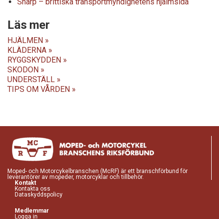
Sharp – brittiska transportmyndighetens hjälmsida
Läs mer
HJÄLMEN »
KLÄDERNA »
RYGGSKYDDEN »
SKODON »
UNDERSTÄLL »
TIPS OM VÅRDEN »
Moped- och Motorcykelbranschen (McRF) är ett branschförbund för
leverantörer av mopeder, motorcyklar och tillbehör.
Kontakt
Kontakta oss
Dataskyddspolicy
Medlemmar
Logga in