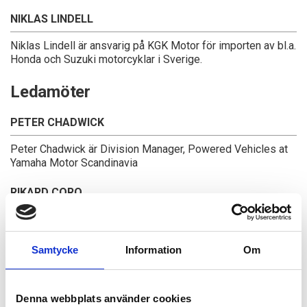
NIKLAS LINDELL
Niklas Lindell är ansvarig på KGK Motor för importen av bl.a.
Honda och Suzuki motorcyklar i Sverige.
Ledamöter
PETER CHADWICK
Peter Chadwick är Division Manager, Powered Vehicles at
Yamaha Motor Scandinavia
RIKARD CORO
VD för Triumph Motorcycles AB
NIKLAS FRISK
Samtycke
Information
Om
Marketing Manager / Indian Motorcycle Scandinavia
Denna webbplats använder cookies
STEFAN KARLSSON