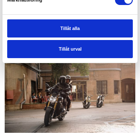
ANDERS SARBÄCKEN
Anders Sarbäcken är Managing Director KTM Group
Scandinavia.
Tillåt alla
Tillåt urval