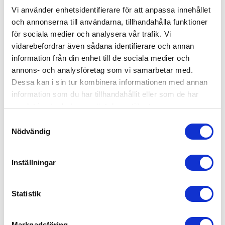
Vi använder enhetsidentifierare för att anpassa innehållet
Stefan Karlsson är Produktchef på försäkringsbolaget
och annonserna till användarna, tillhandahålla funktioner
Svedea.
för sociala medier och analysera vår trafik. Vi
vidarebefordrar även sådana identifierare och annan
LINUS LIDALEN
information från din enhet till de sociala medier och
Linus Lidalen är Brand Manager för BMW Northern Europe.
annons- och analysföretag som vi samarbetar med.
Dessa kan i sin tur kombinera informationen med annan
JOHAN LYCKMAN
information som du har tillhandahållit eller som de har
samlat in när du har använt deras tjänster.
Johan Lyckman är ordförande sedan 2020 och är till
vardags Branch Manager / VD för Kawasaki.
Samtyckesval
Nödvändig
ROGER LYREN
Sales Manager North Parts Europe
Inställningar
RICHARD NORDÉN
Statistik
Richard Nordén är marknadschef på Probike och Svenska
Piaggiogruppen.
Marknadsföring