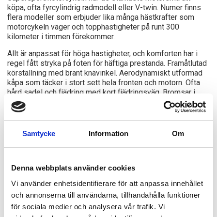
köpa, ofta fyrcylindrig radmodell eller V-twin. Numer finns
flera modeller som erbjuder lika många hästkrafter som
motorcykeln väger och topphastigheter på runt 300
kilometer i timmen förekommer.
Allt är anpassat för höga hastigheter, och komforten har i
regel fått stryka på foten för häftiga prestanda. Framåtlutad
körställning med brant knävinkel. Aerodynamiskt utformad
kåpa som täcker i stort sett hela fronten och motorn. Ofta
hård sadel och fjädring med kort fjädringsväg. Bromsar i
hästväg med resurser som räcker och blir över för de flesta.
Precis som alla motorcyklar ska även dessa hanteras
extremt varsamt, men här krävs extra gott omdöme och
Samtycke
Information
Om
respekt för maskinen. Allt är möjligt, men inte särskilt
bekväm för transportmedel längre sträckor. Men i gengäld
har du hysteriskt roligt på kurviga vägar eller ännu hellre på
en avlyst bana.
Denna webbplats använder cookies
Vi använder enhetsidentifierare för att anpassa innehållet
Dagens super sportcyklar har sin konstruktionbas i rena
racers. Kraven på lätt vikt, exakt återkoppling och fysisk
och annonserna till användarna, tillhandahålla funktioner
nära kontakt med fordonet är viktigast. Det faktum att
för sociala medier och analysera vår trafik. Vi
supersportcyklar också används i stor utsträckning för