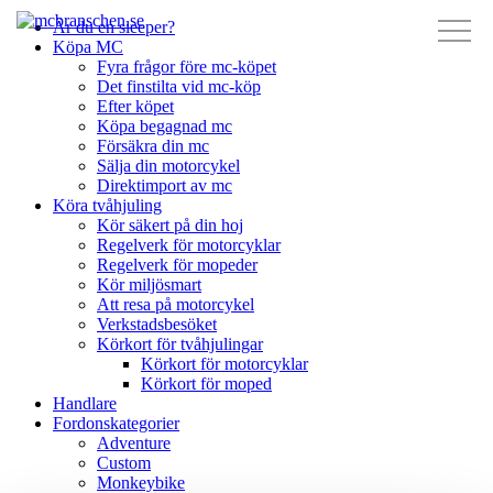
Är du en sleeper?
Köpa MC
Fyra frågor före mc-köpet
Det finstilta vid mc-köp
Efter köpet
Köpa begagnad mc
Försäkra din mc
Sälja din motorcykel
Direktimport av mc
Köra tvåhjuling
Kör säkert på din hoj
Regelverk för motorcyklar
Regelverk för mopeder
Kör miljösmart
Att resa på motorcykel
Verkstadsbesöket
Körkort för tvåhjulingar
Körkort för motorcyklar
Körkort för moped
Handlare
Fordonskategorier
Adventure
Custom
Monkeybike