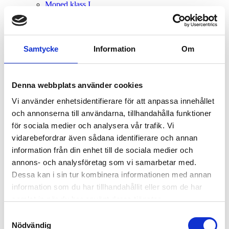
Moped klass I
Moped klass II
Motocross
Scooter
Sport/Touring
Samtycke
Information
Om
Street
Supermoto
Supersport
Trehjulig mc
Denna webbplats använder cookies
Trial/Enduro
Touring
Vi använder enhetsidentifierare för att anpassa innehållet
Skydd & tillbehör
och annonserna till användarna, tillhandahålla funktioner
Hjälmen
Skyddskläder
för sociala medier och analysera vår trafik. Vi
Skor och stövlar
vidarebefordrar även sådana identifierare och annan
Handskar
information från din enhet till de sociala medier och
Underställ
EU-regler utrustning
annons- och analysföretag som vi samarbetar med.
Övriga skydd och utrustningsvård
Dessa kan i sin tur kombinera informationen med annan
Reservdelar
information som du har tillhandahållit eller som de har
MC-Branschen
Leverantörer och varumärken
samlat in när du har använt deras tjänster.
Information och kontakt
Samtyckesval
Dataskyddspolicy
Nödvändig