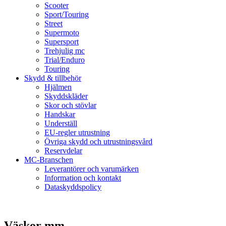
Scooter
Sport/Touring
Street
Supermoto
Supersport
Trehjulig mc
Trial/Enduro
Touring
Skydd & tillbehör
Hjälmen
Skyddskläder
Skor och stövlar
Handskar
Underställ
EU-regler utrustning
Övriga skydd och utrustningsvård
Reservdelar
MC-Branschen
Leverantörer och varumärken
Information och kontakt
Dataskyddspolicy
Väskor mm