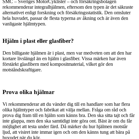
SMC – Sveriges MotorCyklister – och försäkringsbolagen
rekommenderar integralhjälmen, eftersom den typen är det säkraste
alternativet enligt forskning och försäkringsstatistik. Den omsluter
hela huvudet, passar de flesta typerna av åkning och är även den
vanligaste hjälmtypen.
Hjälm i plast eller glasfiber?
Den billigaste hjälmen är i plast, men var medveten om att den har
kortare livslängd än en hjälm i glasfiber. Vissa märken har även
förstärkt glasfibern med kompositmaterial, vilket gör den
motståndskraftigare.
Prova olika hjälmar
Vi rekommenderar att du vänder dig till en handlare som har flera
olika hjälmtyper och fabrikat att välja mellan. Fråga om råd och
prova dig fram till en hjälm som känns bra. Den ska sitta tajt och får
inte glappa, men den ska samtidigt inte göra ont. Bäst är om du får
möjlighet att testa under färd. Då märker du hur hjälmen motstår
ljud, att visiret inte immar igen och om den känns tung att bära på
huvudet när du kör.