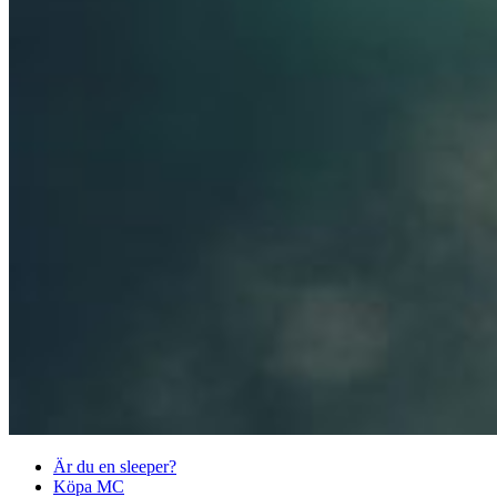
Är du en sleeper?
Köpa MC