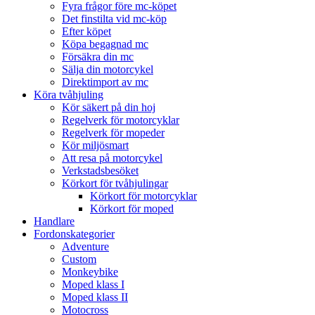
Fyra frågor före mc-köpet
Det finstilta vid mc-köp
Efter köpet
Köpa begagnad mc
Försäkra din mc
Sälja din motorcykel
Direktimport av mc
Köra tvåhjuling
Kör säkert på din hoj
Regelverk för motorcyklar
Regelverk för mopeder
Kör miljösmart
Att resa på motorcykel
Verkstadsbesöket
Körkort för tvåhjulingar
Körkort för motorcyklar
Körkort för moped
Handlare
Fordonskategorier
Adventure
Custom
Monkeybike
Moped klass I
Moped klass II
Motocross