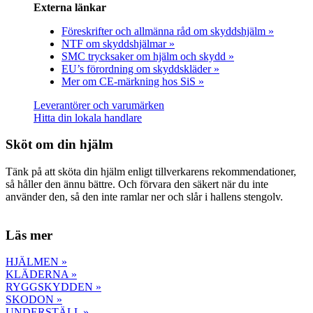
Externa länkar
Föreskrifter och allmänna råd om skyddshjälm »
NTF om skyddshjälmar »
SMC trycksaker om hjälm och skydd »
EU’s förordning om skyddskläder »
Mer om CE-märkning hos SiS »
Leverantörer och varumärken
Hitta din lokala handlare
Sköt om din hjälm
Tänk på att sköta din hjälm enligt tillverkarens rekommendationer,
så håller den ännu bättre. Och förvara den säkert när du inte
använder den, så den inte ramlar ner och slår i hallens stengolv.
Läs mer
HJÄLMEN »
KLÄDERNA »
RYGGSKYDDEN »
SKODON »
UNDERSTÄLL »