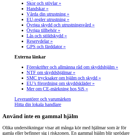
Skor och stövlar »
Handskar »
Vårda din utrustning »
EU-regler utrustning »
Övriga skydd och utrustningsvård »
Övriga tillbehör »
Lås och stöldskydd »
Reservdelar »
GPS och färddator »
Externa länkar
Föreskrifter och allmänna råd om skyddshjälm »
NTF om skyddshjälmar »
SMC trycksaker om hjälm och skydd »
EU’s förordning om skyddskläder »
Mer om CE-märkning hos SiS »
Leverantörer och varumärken
Hitta din lokala handlare
Använd inte en gammal hjälm
Olika undersökningar visar att många kör med hjälmar som är för
gamla eller befinner sig i riskzonen. En gammal hjälm blir sprödare