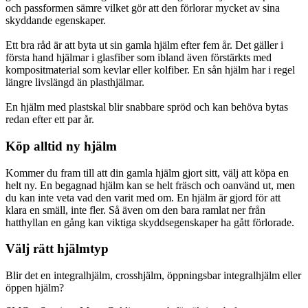
och passformen sämre vilket gör att den förlorar mycket av sina
skyddande egenskaper.
Ett bra råd är att byta ut sin gamla hjälm efter fem år. Det gäller i
första hand hjälmar i glasfiber som ibland även förstärkts med
kompositmaterial som kevlar eller kolfiber. En sån hjälm har i regel
längre livslängd än plasthjälmar.
En hjälm med plastskal blir snabbare spröd och kan behöva bytas
redan efter ett par år.
Köp alltid ny hjälm
Kommer du fram till att din gamla hjälm gjort sitt, välj att köpa en
helt ny. En begagnad hjälm kan se helt fräsch och oanvänd ut, men
du kan inte veta vad den varit med om. En hjälm är gjord för att
klara en smäll, inte fler. Så även om den bara ramlat ner från
hatthyllan en gång kan viktiga skyddsegenskaper ha gått förlorade.
Välj rätt hjälmtyp
Blir det en integralhjälm, crosshjälm, öppningsbar integralhjälm eller
öppen hjälm?