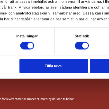
e för att anpassa innehållet och annonserna till användarna, tillh
vår trafik. Vi vidarebefordrar även sådana identifierare och anna
nnons- och analysföretag som vi samarbetar med. Dessa kan i sin
KÖRA TVÅHJULING
HANDLARE
FORDONSKATEGORIER
SKYD
har tillhandahållit eller som de har samlat in när du har använt 
Inställningar
Statistik
Vi hörs snart!
för din anmälan! Vi kommer notifiera dig när biljettförsäljningen b
Tillåt urval
ör leverantörer av mopeder, motorcyklar och tillbehör.