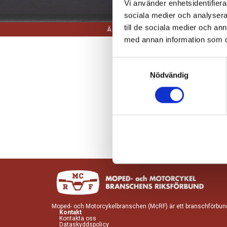
Vi använder enhetsidentifierar
sociala medier och analysera 
till de sociala medier och a
ÄR DU EN SLEEPER?
KÖPA MC
med annan information som du 
Samtyckesval
Nödvändig
Tack 
Moped- och Motorcykelbranschen (McRF) är ett branschförbund f
Kontakt
Kontakta oss
Dataskyddspolicy