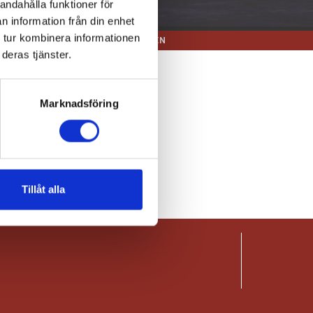
andahålla funktioner för
n information från din enhet
 tur kombinera informationen
D & TILLBEHÖR
MC-BRANSCHEN
deras tjänster.
Marknadsföring
örjar!
Tillåt alla