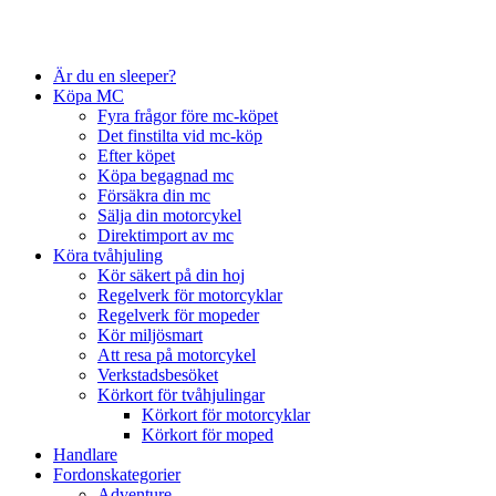
Är du en sleeper?
Köpa MC
Fyra frågor före mc-köpet
Det finstilta vid mc-köp
Efter köpet
Köpa begagnad mc
Försäkra din mc
Sälja din motorcykel
Direktimport av mc
Köra tvåhjuling
Kör säkert på din hoj
Regelverk för motorcyklar
Regelverk för mopeder
Kör miljösmart
Att resa på motorcykel
Verkstadsbesöket
Körkort för tvåhjulingar
Körkort för motorcyklar
Körkort för moped
Handlare
Fordonskategorier
Adventure