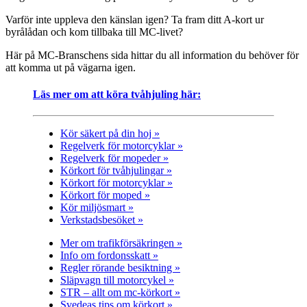
Varför inte uppleva den känslan igen? Ta fram ditt A-kort ur
byrålådan och kom tillbaka till MC-livet?
Här på MC-Branschens sida hittar du all information du behöver för
att komma ut på vägarna igen.
Läs mer om att köra tvåhjuling här:
Kör säkert på din hoj »
Regelverk för motorcyklar »
Regelverk för mopeder »
Körkort för tvåhjulingar »
Körkort för motorcyklar »
Körkort för moped »
Kör miljösmart »
Verkstadsbesöket »
Mer om trafikförsäkringen »
Info om fordonsskatt »
Regler rörande besiktning »
Släpvagn till motorcykel »
STR – allt om mc-körkort »
Svedeas tips om körkort »