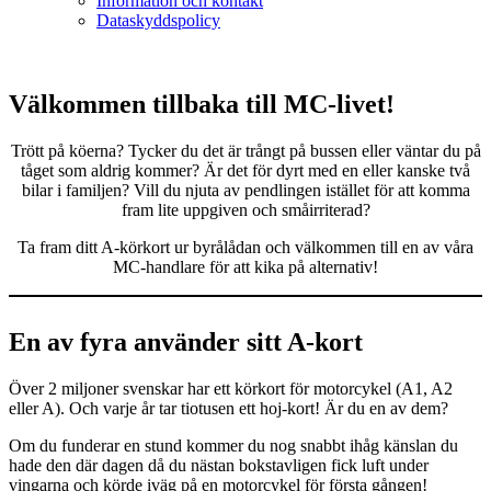
Information och kontakt
Dataskyddspolicy
Välkommen tillbaka till MC-livet!
Trött på köerna? Tycker du det är trångt på bussen eller väntar du på
tåget som aldrig kommer? Är det för dyrt med en eller kanske två
bilar i familjen? Vill du njuta av pendlingen istället för att komma
fram lite uppgiven och småirriterad?
Ta fram ditt A-körkort ur byrålådan och välkommen till en av våra
MC-handlare för att kika på alternativ!
En av fyra använder sitt A-kort
Över 2 miljoner svenskar har ett körkort för motorcykel (A1, A2
eller A). Och varje år tar tiotusen ett hoj-kort! Är du en av dem?
Om du funderar en stund kommer du nog snabbt ihåg känslan du
hade den där dagen då du nästan bokstavligen fick luft under
vingarna och körde iväg på en motorcykel för första gången!