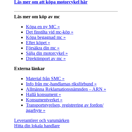
Läs mer om att köpa motorcykel här
Läs mer om köp av mc
Köpa en ny MC »
Det finstilta vid mc-köp »
Köpa begagnad mc »
Efter köpet »
Försäkra din mc »
Sälja din motorcykel »
Direktimport av mc »
Externa länkar
Material från SMC »
Info från mc-handlarnas riksförbund »
Allmänna Reklamationsnämnden – ARN »
Hallå konsument »
Konsumentverket »
Transportstyrelsen, registrering av fordon/
ägarbyte »
Leverantörer och varumärken
Hitta din lokala handlare