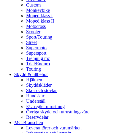
Custom
Monkeybike
Moped klass I
Moped klass II
Motocross
Scooter
Sport/Touring
Street
Supermoto
Supersport
Trehjulig mc
Trial/Enduro
Touring
Skydd & tillbehör
Hjälmen
Skyddskläder
Skor och stövlar
Handskar
Underställ
EU-regler utrustning
Övriga skydd och utrustningsvård
Reservdelar
MC-Branschen
Leverantörer och varumärken