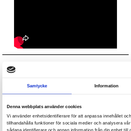
Samtycke
Information
Moped- och Motorcykelbranschen (McRF) är ett branschförbund
för leverantörer av mopeder, motorcyklar och tillbehör.
Kontakt
Denna webbplats använder cookies
Kontakta oss
Vi använder enhetsidentifierare för att anpassa innehållet oc
Dataskyddspolicy
tillhandahålla funktioner för sociala medier och analysera vår
sådana identifierare och annan information från din enhet til