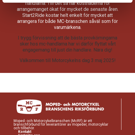
handlarna. Till det så har kostnaderna för
arrangemanget ökat för mycket de senaste åren.
Start2Ride kostar helt enkelt för mycket att
arrangera för både MC-branschen såväl som för
varumärkena.
I trygg förvissning att de bästa provkörningarna
sker hos mc-handlarna har vi därför flyttat vårt
engagemang till just din handlare. Nära dig!
Välkommen till Motorcykelns dag 3 maj 2025!
Moped- och Motorcykelbranschen (McRF) är ett
branschförbund för leverantörer av mopeder, motorcyklar
och tillbehör.
Kontakt