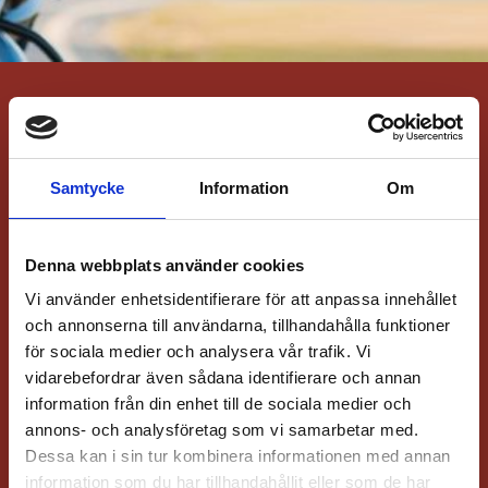
Välkommen till landets
MC handlare 3 maj!
Samtycke
Information
Om
MC-Branschen är många saker. Först och främst är
vi du som kör motorcykel. Men i vår breda kyrka
finns också mc-klubbarna, SMC och Svemo,
Denna webbplats använder cookies
importörer av motorcyklar såväl som kläder och
andra tillbehör.
Vi använder enhetsidentifierare för att anpassa innehållet
och annonserna till användarna, tillhandahålla funktioner
Men utan landets MC handlare står vi oss andra
för sociala medier och analysera vår trafik. Vi
slätt. Vi har därför i år valt att satsa på att
uppmärksamma alla återförsäljare genom att låta
vidarebefordrar även sådana identifierare och annan
dem bjuda in dig att besöka din lokala handlare lite
information från din enhet till de sociala medier och
extra mycket den 3 maj. De utlovar aktiviteter och
annons- och analysföretag som vi samarbetar med.
erbjudanden för alla besökare! Nya såväl som
Dessa kan i sin tur kombinera informationen med annan
stammisar!
information som du har tillhandahållit eller som de har