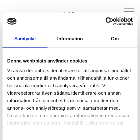
Sidfot
Samtycke
Information
Om
Moped- och Motorcykelbranschen (McRF) är ett
Denna webbplats använder cookies
branschförbund för leverantörer av mopeder, motorcyklar
och tillbehör.
Vi använder enhetsidentifierare för att anpassa innehållet
och annonserna till användarna, tillhandahålla funktioner
Kontakt
för sociala medier och analysera vår trafik. Vi
Kontakta oss
vidarebefordrar även sådana identifierare och annan
Dataskyddspolicy
information från din enhet till de sociala medier och
annons- och analysföretag som vi samarbetar med.
Medlemmar
Dessa kan i sin tur kombinera informationen med annan
Logga in
information som du har tillhandahållit eller som de har
Logga ut
samlat in när du har använt deras tjänster.