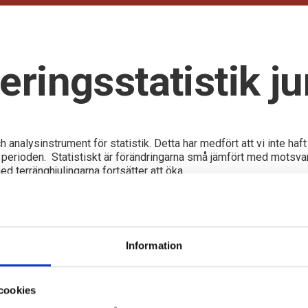
eringsstatistik j
analysinstrument för statistik. Detta har medfört att vi inte haft
perioden. Statistiskt är förändringarna små jämfört med motsvar
 terränghjulingarna fortsätter att öka.
Information
ör leverantörer av mopeder, motorcyklar och tillbehör.
cookies