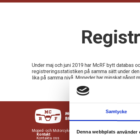
Registr
Under maj och juni 2019 har McRF bytt databas och 
registreringsstatistiken på samma sätt under den 
lika på samma nivå. Mopeder har minskat något med
Samtycke
Moped- och Motorcykelbranschen (McRF) är ett branschförbund f
Denna webbplats använder 
Kontakt
Kontakta oss