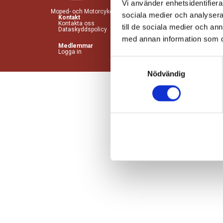
Vi använder enhetsidentifierar
Moped- och Motorcykelbranschen (McRF) är ett branschförbund f
sociala medier och analysera 
Kontakt
Kontakta oss
till de sociala medier och a
Dataskyddspolicy
med annan information som du 
Medlemmar
Logga in
Samtyckesval
Nödvändig