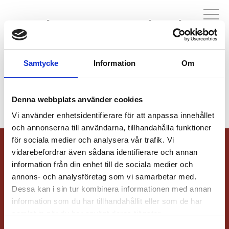
Yamaha Center Danderyd
Samtycke
Information
Om
KONTAKT
Denna webbplats använder cookies
Vi använder enhetsidentifierare för att anpassa innehållet
och annonserna till användarna, tillhandahålla funktioner
för sociala medier och analysera vår trafik. Vi
vidarebefordrar även sådana identifierare och annan
information från din enhet till de sociala medier och
annons- och analysföretag som vi samarbetar med.
Moped- och Motorcykelbranschen (McRF) är ett branschförbund för
leverantörer av mopeder, motorcyklar och tillbehör.
Dessa kan i sin tur kombinera informationen med annan
Kontakt
Kontakta oss
information som du har tillhandahållit eller som de har
Dataskyddspolicy
samlat in när du har använt deras tjänster.
Medlemmar
Logga in