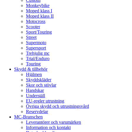
Custom
Monkeybike
Moped klass I
Moped klass II
Motocross
Scooter
Sport/Touring
Street
Supermoto
Supersport
Trehjulig mc
Trial/Enduro
Touring
Skydd & tillbehör
Hjälmen
Skyddskläder
Skor och stövlar
Handskar
Underställ
EU-regler utrustning
Övriga skydd och utrustningsvård
Reservdelar
MC-Branschen
Leverantörer och varumärken
Information och kontakt