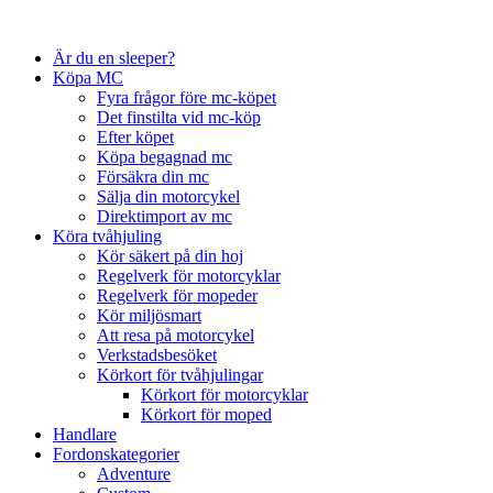
Är du en sleeper?
Köpa MC
Fyra frågor före mc-köpet
Det finstilta vid mc-köp
Efter köpet
Köpa begagnad mc
Försäkra din mc
Sälja din motorcykel
Direktimport av mc
Köra tvåhjuling
Kör säkert på din hoj
Regelverk för motorcyklar
Regelverk för mopeder
Kör miljösmart
Att resa på motorcykel
Verkstadsbesöket
Körkort för tvåhjulingar
Körkort för motorcyklar
Körkort för moped
Handlare
Fordonskategorier
Adventure