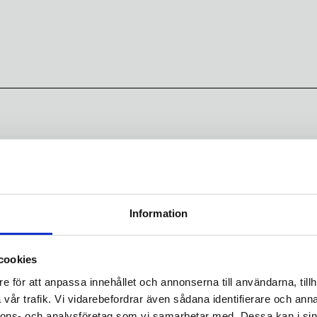
Information
cookies
e för att anpassa innehållet och annonserna till användarna, tillh
vår trafik. Vi vidarebefordrar även sådana identifierare och anna
 mopeder, motorcyklar och tillbehör.
nnons- och analysföretag som vi samarbetar med. Dessa kan i sin