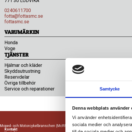
771 30 LUDVIKA
0240611700
fotta@fottasmc.se
fottasmc.se
VARUMÄRKEN
Honda
Voge
TJÄNSTER
Hjälmar och kläder
Skyddsutrustning
Reservdelar
Övriga tillbehör
Service och reparationer
Samtycke
Denna webbplats använder 
Vi använder enhetsidentifierar
sociala medier och analysera 
Moped- och Motorcykelbranschen (McRF) är ett branschförbund för leverantörer av
Kontakt
till de sociala medier och a