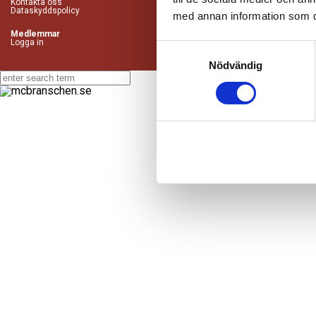
Kontakta oss
Dataskyddspolicy
med annan information som du 
Medlemmar
Logga in
Samtyckesval
Nödvändig
Är du 
Köpa 
Fyra f
Det fin
Efter 
Köpa 
Försäk
Sälja 
Direkt
Köra tv
Kör säk
Regelv
Regelv
Kör mi
Att re
Verks
Körkort
Körkor
Körkor