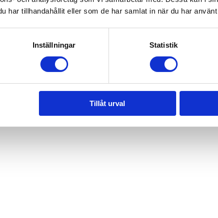
har tillhandahållit eller som de har samlat in när du har använt 
Inställningar
Statistik
en sleeper?
MC
rågor före mc-köpet
stilta vid mc-köp
köpet
Tillåt urval
begagnad mc
ra din mc
din motorcykel
import av mc
åhjuling
ert på din hoj
erk för motorcyklar
erk för mopeder
ljösmart
sa på motorcykel
tadsbesöket
 för tvåhjulingar
t för motorcyklar
t för moped