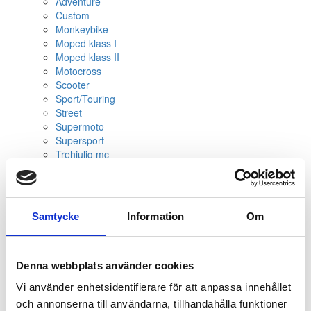
Adventure
Custom
Monkeybike
Moped klass I
Moped klass II
Motocross
Scooter
Sport/Touring
Street
Supermoto
Supersport
Trehjulig mc
Trial/Enduro
Touring
Skydd & tillbehör
Hjälmen
Samtycke
Information
Om
Skyddskläder
Skor och stövlar
Handskar
Underställ
Denna webbplats använder cookies
EU-regler utrustning
Vi använder enhetsidentifierare för att anpassa innehållet
Övriga skydd och utrustningsvård
och annonserna till användarna, tillhandahålla funktioner
Reservdelar