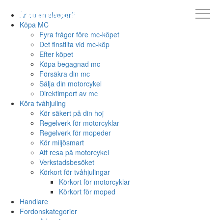
Är du en sleeper?
Köpa MC
Fyra frågor före mc-köpet
Det finstilta vid mc-köp
Efter köpet
Köpa begagnad mc
Försäkra din mc
Sälja din motorcykel
Direktimport av mc
Köra tvåhjuling
Kör säkert på din hoj
Regelverk för motorcyklar
Regelverk för mopeder
Kör miljösmart
Att resa på motorcykel
Verkstadsbesöket
Körkort för tvåhjulingar
Körkort för motorcyklar
Körkort för moped
Handlare
Fordonskategorier