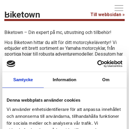
Biketown
Till webbsidan »
Biketown – Din expert på mc, utrustning och tillbehör!
Hos Biketown hittar du allt för ditt motorcykeläventyr! Vi
erbjuder ett brett sortiment av Yamaha motorcyklar, från
sportiga hojar till robusta adventuremodeller. Dessutom har
vi ett stort utbud av mc-kläder, skyddsutrustning och
tillbehör från marknadens bästa varumärken. Oavsett om du
är nybörjare eller erfaren förare, hjälper vi dig att hitta rätt
produkter för säker och bekväm körning.
Samtycke
Information
Om
Varmt välkomna till oss på Biketown!
Denna webbplats använder cookies
Vi använder enhetsidentifierare för att anpassa innehållet
och annonserna till användarna, tillhandahålla funktioner
för sociala medier och analysera vår trafik. Vi