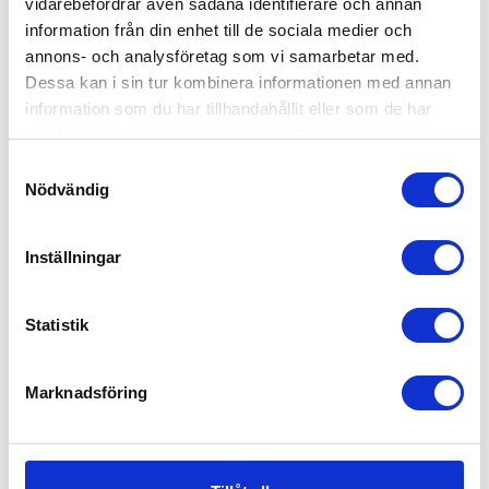
vidarebefordrar även sådana identifierare och annan
information från din enhet till de sociala medier och
annons- och analysföretag som vi samarbetar med.
KONTAKT
Dessa kan i sin tur kombinera informationen med annan
Biketown
information som du har tillhandahållit eller som de har
Roxnäsvägen 13
samlat in när du har använt deras tjänster.
791 44 Faun
Samtyckesval
023 - 669 00 80
Nödvändig
hej@biketown.se
https://www.biketownmotor.se/
Inställningar
VARUMÄRKEN
Viarelli
Yamaha
Statistik
Övriga fordonsmärken
TJÄNSTER
Marknadsföring
Hjälmar och kläder
Skyddsutrustning
Reservdelar
Övriga tillbehör