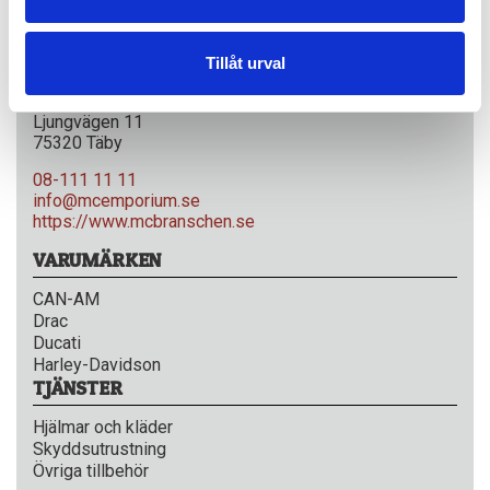
KONTAKT
Tillåt urval
Anders MC Emporium
Ljungvägen 11
75320 Täby
08-111 11 11
info@mcemporium.se
https://www.mcbranschen.se
VARUMÄRKEN
CAN-AM
Drac
Ducati
Harley-Davidson
TJÄNSTER
Hjälmar och kläder
Skyddsutrustning
Övriga tillbehör